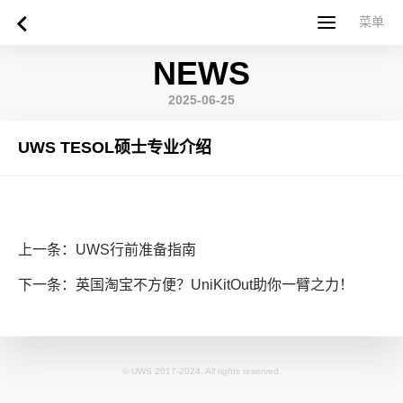
菜单
菜单
NEWS
首页
关于西苏格兰大学
专业课程
申请指南
新闻
UWS社区
合作伙伴
联系方式
简体中文
繁體中文
2025-06-25
UWS TESOL硕士专业介绍
上一条：UWS行前准备指南
下一条：英国淘宝不方便？UniKitOut助你一臂之力！
© UWS 2017-2024. All rights reserved.