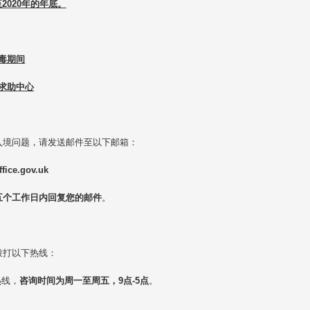
2020年的年底。
毒期间
求助中心
入境问题，请发送邮件至以下邮箱：
fice.gov.uk
五个工作日内回复您的邮件
。
拨打以下热线：
热线，
咨询时间为周一至周五，9点-5点
。