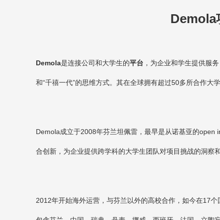
Demol
Demola
是连接公司和大学生的
平台
，为企业和学生提供服务
和“千禧一代”的思维方式。其在全球拥有超过
50
多所合作大
Demola
成立于
2008
年芬兰坦佩雷，最早是从诺基亚的
open i
合创新，为企业提供跨学科的大学生团队对项目挑战的洞察和
2012
年开始海外运营，与芬兰以外的高校合作，如今在
17
个
包含芬兰，中国，瑞典，丹麦，挪威，西班牙，法国，立陶