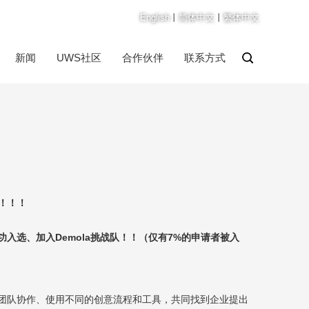
English
丨
简体中文
丨
繁体中文
新闻
UWS社区
合作伙伴
联系方式
！！！
功入选、加入
Demola
挑战队！！（仅有
7%
的申请者被入
团队协作、使用不同的创意流程和工具，共同找到企业提出