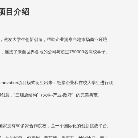
a项目介绍
，激发大学生创新创造，帮助企业洞察当地市场商业环境
学，连接了来自世界各地的公司与超过
750000
名高校学子。
nnovation
项目模式衍生出来：链接企业和在校大学生进行联
创意，“三螺旋结构”（大学
-
产业
-
政府）的完美典范。
国家拥有
50
多家合作院校，是一个国际化的创新挑战平台。
宛，拉脱维亚，匈牙利，葡萄牙，墨西哥，纳米比亚，南非，