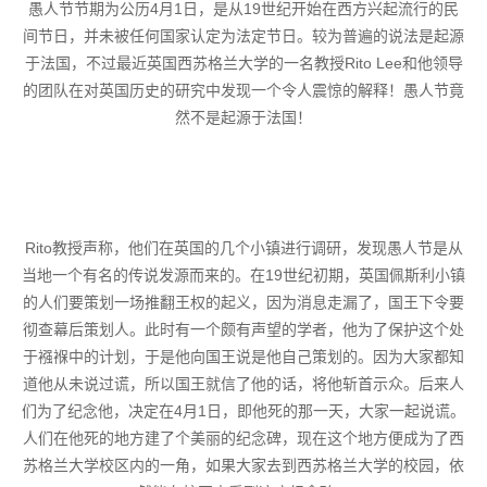
愚人节节期为公历4月1日，是从19世纪开始在西方兴起流行的民
间节日，并未被任何国家认定为法定节日。较为普遍的说法是起源
于法国，不过最近英国西苏格兰大学的一名教授Rito Lee和他领导
的团队在对英国历史的研究中发现一个令人震惊的解释！愚人节竟
然不是起源于法国！
Rito教授声称，他们在英国的几个小镇进行调研，发现愚人节是从
当地一个有名的传说发源而来的。在19世纪初期，英国佩斯利小镇
的人们要策划一场推翻王权的起义，因为消息走漏了，国王下令要
彻查幕后策划人。此时有一个颇有声望的学者，他为了保护这个处
于襁褓中的计划，于是他向国王说是他自己策划的。因为大家都知
道他从未说过谎，所以国王就信了他的话，将他斩首示众。后来人
们为了纪念他，决定在4月1日，即他死的那一天，大家一起说谎。
人们在他死的地方建了个美丽的纪念碑，现在这个地方便成为了西
苏格兰大学校区内的一角，如果大家去到西苏格兰大学的校园，依