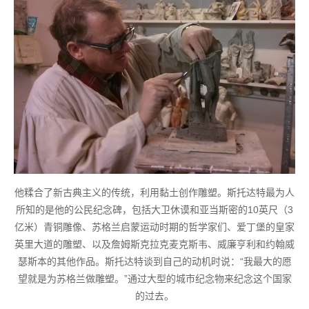
他糅合了新古典主义的传统，利用黏土创作雕塑。斯托达特最为人
所知的是他的公民纪念碑，包括大卫休谟和亚当斯密的10英尺（3
亿米）青铜雕像、苏格兰启蒙运动时期的哲学家们、爱丁堡的皇家
英里大道的雕塑、以及詹姆斯克拉克麦克斯韦、威廉亨利和约翰威
瑟斯本的其他作品。斯托达特谈到自己的动机时说：“我最大的愿
望就是为苏格兰做雕塑。”通过大型的城市纪念物来纪念这个国家
的过去。