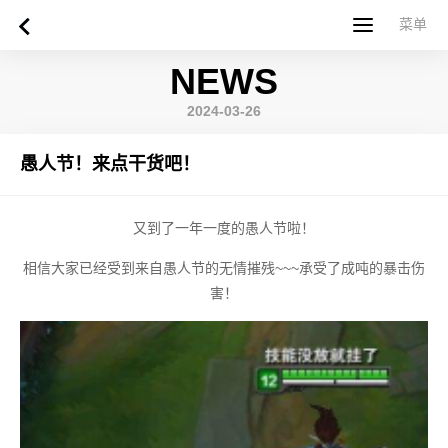
菜单
菜单
NEWS
首页
关于西苏格兰大学
专业课程
申请指南
新闻
UWS社区
合作伙伴
联系方式
简体中文
繁體中文
2024-03-26
愚人节！来点干货吧！
又到了一年一度的愚人节啦！
相信大家已经受到来自愚人节的无情摧残~~~承受了成吨的暴击伤
害！