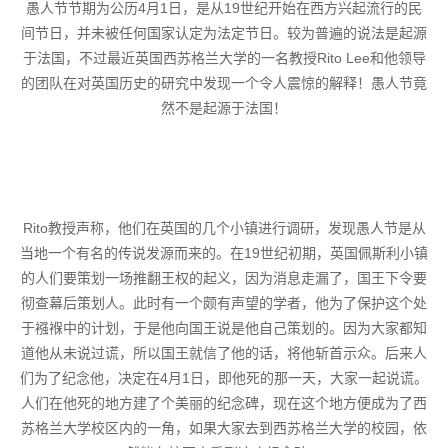
愚人节节期为公历4月1日，是从19世纪开始在西方兴起流行的民
间节日，并未被任何国家认定为法定节日。较为普遍的说法是起源
于法国，不过最近英国西苏格兰大学的一名教授Rito Lee和他领导
的团队在对英国历史的研究中发现一个令人震惊的解释！愚人节竟
然不是起源于法国！
Rito教授声称，他们在英国的几个小镇进行调研，发现愚人节是从
当地一个有名的传说发源而来的。在19世纪初期，英国佩斯利小镇
的人们要策划一场推翻王权的起义，因为消息走漏了，国王下令要
彻查幕后策划人。此时有一个颇有声望的学者，他为了保护这个处
于襁褓中的计划，于是他向国王说是他自己策划的。因为大家都知
道他从未说过谎，所以国王就信了他的话，将他斩首示众。后来人
们为了纪念他，决定在4月1日，即他死的那一天，大家一起说谎。
人们在他死的地方建了个美丽的纪念碑，现在这个地方便成为了西
苏格兰大学校区内的一角，如果大家去到西苏格兰大学的校园，依