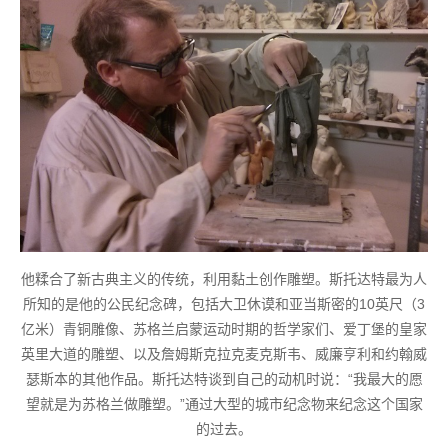
他糅合了新古典主义的传统，利用黏土创作雕塑。斯托达特最为人
所知的是他的公民纪念碑，包括大卫休谟和亚当斯密的10英尺（3
亿米）青铜雕像、苏格兰启蒙运动时期的哲学家们、爱丁堡的皇家
英里大道的雕塑、以及詹姆斯克拉克麦克斯韦、威廉亨利和约翰威
瑟斯本的其他作品。斯托达特谈到自己的动机时说：“我最大的愿
望就是为苏格兰做雕塑。”通过大型的城市纪念物来纪念这个国家
的过去。