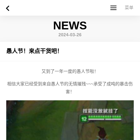
菜单
菜单
NEWS
首页
关于西苏格兰大学
专业课程
申请指南
新闻
UWS社区
合作伙伴
联系方式
简体中文
繁體中文
2024-03-26
愚人节！来点干货吧！
又到了一年一度的愚人节啦！
相信大家已经受到来自愚人节的无情摧残~~~承受了成吨的暴击伤
害！