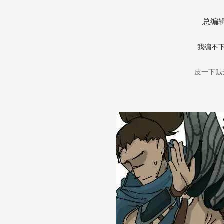
总编
我编不下
皮一下贼