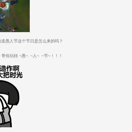
知道愚人节这个节日是怎么来的吗？
，带你玩转
~愚~ ~人~ ~节~！！！