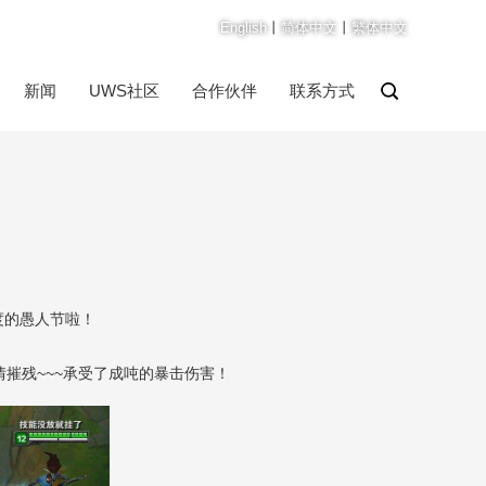
English
丨
简体中文
丨
繁体中文
新闻
UWS社区
合作伙伴
联系方式
度的愚人节啦！
摧残~~~承受了成吨的暴击伤害！