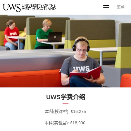
菜单
菜单
首页
关于西苏格兰大学
专业课程
申请指南
新闻
UWS社区
合作伙伴
联系方式
简体中文
繁體中文
UWS学费介绍
本科(授课型): £16,275
本科(实验型): £18,900