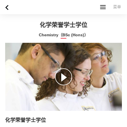
菜单
菜单
首页
关于西苏格兰大学
专业课程
申请指南
新闻
UWS社区
合作伙伴
联系方式
简体中文
繁體中文
化学荣誉学士学位
Chemistry（BSc (Hons)）
化学荣誉学士学位