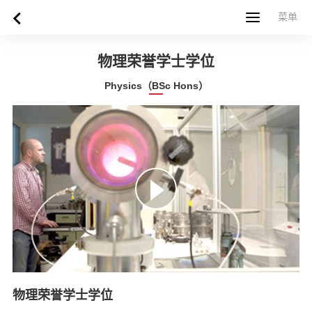
菜单
菜单
首页
关于西苏格兰大学
专业课程
申请指南
新闻
UWS社区
合作伙伴
联系方式
简体中文
繁體中文
物理荣誉学士学位
Physics（BSc Hons）
物理荣誉学士学位