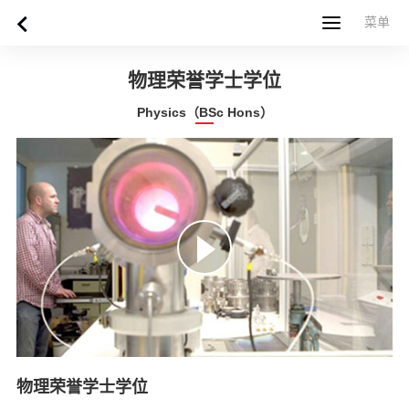
菜单
菜单
首页
关于西苏格兰大学
专业课程
申请指南
新闻
UWS社区
合作伙伴
联系方式
简体中文
繁體中文
物理荣誉学士学位
Physics（BSc Hons）
物理荣誉学士学位