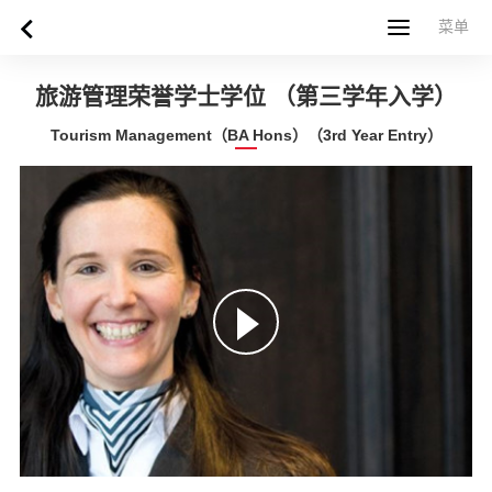
菜单
菜单
首页
关于西苏格兰大学
专业课程
申请指南
新闻
UWS社区
合作伙伴
联系方式
简体中文
繁體中文
旅游管理荣誉学士学位 （第三学年入学）
Tourism Management（BA Hons）（3rd Year Entry）