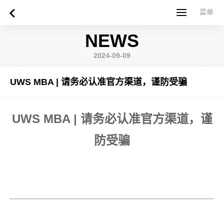
菜单
菜单
NEWS
首页
关于西苏格兰大学
专业课程
申请指南
新闻
UWS社区
合作伙伴
联系方式
简体中文
繁體中文
2024-09-09
UWS MBA | 请务必认准官方渠道，谨防受骗
UWS MBA | 请务必认准官方渠道，谨
防受骗