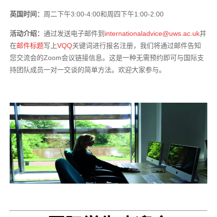
英国时间：
周二下午3:00-4:00和周四下午1:00-2:00
活动介绍：
通过发送电子邮件到
internationaladvice@uws.ac.uk
并
在
邮件标题
写上
VQQ
关键词进行报名注册，我们将通过邮件告知
您交流会的Zoom会议链接信息。这是一种无需预约即可与国际支
持团队成员一对一交谈的简单方法。欢迎大家参与。