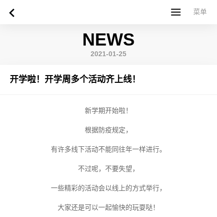
菜单
菜单
NEWS
首页
关于西苏格兰大学
专业课程
申请指南
新闻
UWS社区
合作伙伴
联系方式
简体中文
繁體中文
2021-01-25
开学啦！开学周多个活动齐上线！
新学期开始啦！
根据防疫规定，
有许多线下活动不能同往年一样进行。
不过呢，不要失望，
一些精彩的活动会以线上的方式举行，
大家还是可以一起愉快的玩耍哒！