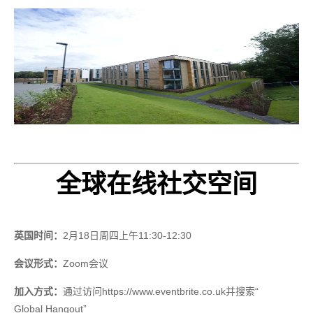
全球在线社交空间
英国时间：
2
月
18
日周四上午
11:30-12:30
会议形式：
Zoom
会议
加入方式：
通过访问
https://www.eventbrite.co.uk
并搜索“
Global Hangout
”