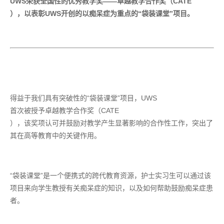
UWS
荣获全国性的优秀教学奖——卓越教学合作奖（
CATE
），以表彰
UWS
开创的以痴呆症为重点的“袋装课堂”项目。
得益于我们具有突破性的
“袋装课堂”项目，
UWS
首次被授予卓越教学合作奖（
CATE
），该奖项认可并鼓励对教学产生显著影响的合作性工作，突出了
其在高等教育中的关键作用。
“袋装课堂”是一个便携式的跨代教育资源，护士实习生可以通过该
项目来向学生教授有关痴呆症的知识，以及如何帮助鼓励痴呆症患
者。