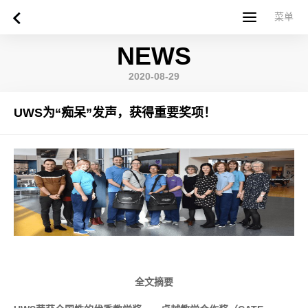
菜单
菜单
NEWS
首页
关于西苏格兰大学
专业课程
申请指南
新闻
UWS社区
合作伙伴
联系方式
简体中文
繁體中文
2020-08-29
UWS为“痴呆”发声，获得重要奖项！
全文摘要