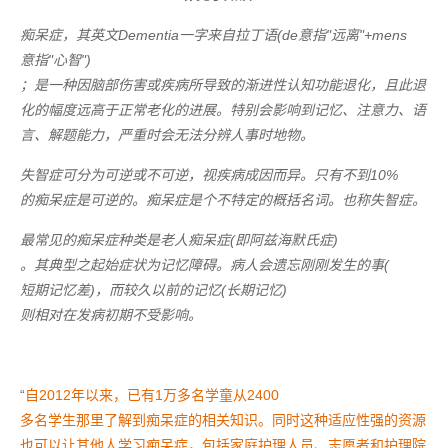
痴呆症，其英文
Dementia
一字来自拉丁语
(de
意指
"
远离
"+mens
意指
"
心智
")
；是一种因脑部伤害或疾病所导致的渐进性认知功能退化，且此退
化的幅度远高于正常老化的进展。特别会影响到记忆、注意力、语
言、解题能力，严重时会无法分辨人事时地物。
失智症可分为可逆或不可逆，视疾病成因而异。只有不到
10%
的痴呆症是可逆的。痴呆症是个不特定的概括名词。也称失智症。
最常见的痴呆症种类是老人痴呆症
(
即阿兹海默氏症
)
。其典型之起始症状为记忆障碍。病人会遗忘刚刚发生的事
(
短期记忆差
)
，而较久以前的记忆
(
长期记忆
)
则相对在发病初期不受影响。
“
自
2012
年以来，已有
1
万多名学童从
2400
多名学生那里了解到痴呆症的相关知识。同时这种适应性强的资源
也可以让其他人学习痴呆症，包括家庭护理人员、志愿者和护理院