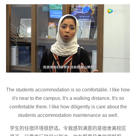
The students accommodation is so comfortable. I like how
it's near to the campus. It's a walking distance. It's so
comfortable there. I like how diligently is care about the
students accommodation maintenance as well.
学生的
住宿环境
很舒适。
令我感到
满意
的是宿舍
离校
区