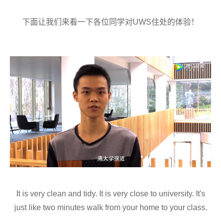
下面让我们来看一下各位同学对UWS住处的体验！
It is very clean and tidy. It is very close to university. It's
just like two minutes walk from your home to your class.