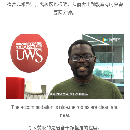
宿舍
非常整洁，离
校区也
很近，从
宿舍
走到教室
有时
只
需
要两分钟。
The accommodation is nice,the rooms are clean and
neat.
令人赞叹的是
宿舍
干净整洁
的
程度
。