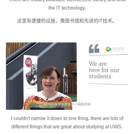
the IT technology.
这里有便捷的设施
，
像
图书馆和
先进的
IT
技术。
I couldn't narrow it down to one thing, there are lots of
different things that are great about studying at UWS.