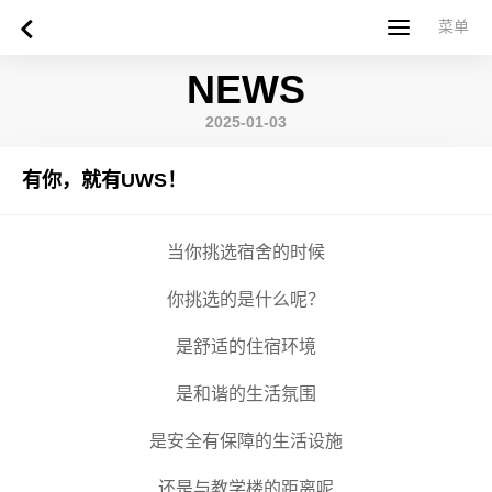
菜单
菜单
NEWS
首页
关于西苏格兰大学
专业课程
申请指南
新闻
UWS社区
合作伙伴
联系方式
简体中文
繁體中文
2025-01-03
有你，就有UWS！
当你挑选宿舍的时候
你挑选的是什么呢？
是舒适的住宿环境
是和谐的生活氛围
是安全有保障的生活设施
还是与教学楼的距离呢