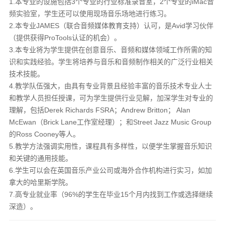
1.本专业的设施包括3个专业的行业标准录音室，2个专业的iMac音
频实验室，学生还可以使用现场音乐场地进行练习。
2.本专业JAMES（联合音频媒体教育支持）认可，是Avid学习伙伴
（提供获得ProTools认证的机会）。
3.本专业将为学生提供在创意音乐、音频和媒体领域工作所需的知
识和实践经验。学生将培养与音乐和音频制作相关的广泛行业相关
技术技能。
4.教学队伍强大，由具有专业背景且经验丰富的音乐技术专业人士
和教学人员担任授课，可为学生提供行业见解，加深学生对专业的
理解，包括Derek Richards FSRA；Andrew Britton； Alan
McEwan（Brick Lane工作室经理）；和Street Jazz Music Group
的Ross Cooney等人。
5.教学方法强调实用性，课程具有多样性，以便学生掌握音乐知识
和关键的通用技能。
6.学生可以会在英国音乐产业公司或海外合作机构进行实习，如加
拿大的哈里斯学院。
7.高专业就业率（96%的学生在毕业15个月内找到工作或选择继续
深造）。