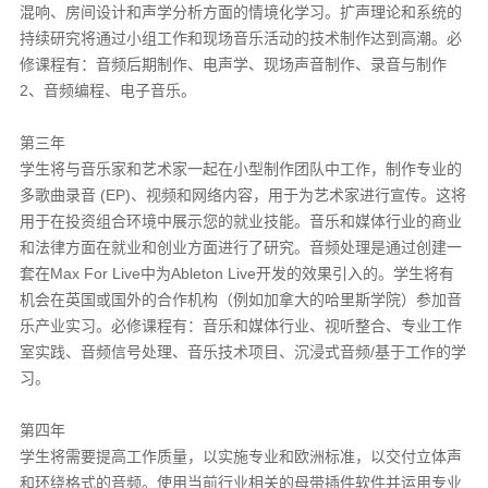
混响、房间设计和声学分析方面的情境化学习。扩声理论和系统的
持续研究将通过小组工作和现场音乐活动的技术制作达到高潮。必
修课程有：音频后期制作、电声学、现场声音制作、录音与制作
2、音频编程、电子音乐。
第三年
学生将与音乐家和艺术家一起在小型制作团队中工作，制作专业的
多歌曲录音 (EP)、视频和网络内容，用于为艺术家进行宣传。这将
用于在投资组合环境中展示您的就业技能。音乐和媒体行业的商业
和法律方面在就业和创业方面进行了研究。音频处理是通过创建一
套在Max For Live中为Ableton Live开发的效果引入的。学生将有
机会在英国或国外的合作机构（例如加拿大的哈里斯学院）参加音
乐产业实习。必修课程有：音乐和媒体行业、视听整合、专业工作
室实践、音频信号处理、音乐技术项目、沉浸式音频/基于工作的学
习。
第四年
学生将需要提高工作质量，以实施专业和欧洲标准，以交付立体声
和环绕格式的音频。使用当前行业相关的母带插件软件并运用专业