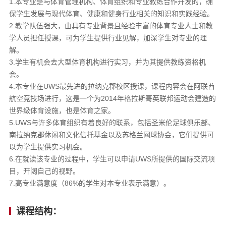
1.本专业是与体育管理机构、体育组织和专业教练合作开发的，确
保学生发展与现代体育、健康和健身行业相关的知识和实践经验。
2.教学队伍强大，由具有专业背景且经验丰富的体育专业人士和教
学人员担任授课，可为学生提供行业见解，加深学生对专业的理
解。
3.学生有机会去大型体育机构进行实习，并为其提供教练资格机
会。
4.本专业在UWS最先进的拉纳克郡校区授课，课程内容会在阿联酋
航空竞技场进行，这是一个为2014年格拉斯哥英联邦运动会建造的
世界级体育设施，也是体育之家。
5.UWS与许多体育组织有着良好的联系，包括圣米伦足球俱乐部、
南拉纳克郡休闲和文化信托基金以及苏格兰网球协会，它们提供可
以为学生提供实习机会。
6.在就读该专业的过程中，学生可以申请UWS所提供的国际交流项
目，开阔自己的视野。
7.高专业满意度（86%的学生对本专业表示满意）。
课程结构：