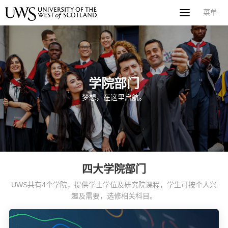
菜单
菜单
首页
关于西苏格兰大学
专业课程
申请指南
新闻
UWS社区
合作伙伴
联系方式
简体中文
繁體中文
学院部门
梦想，在这里启航。
四大学院部门
UWS共有4个学院，提供学士学位及研究院课程，学生可按个人兴
趣及需要，选修相关科目。