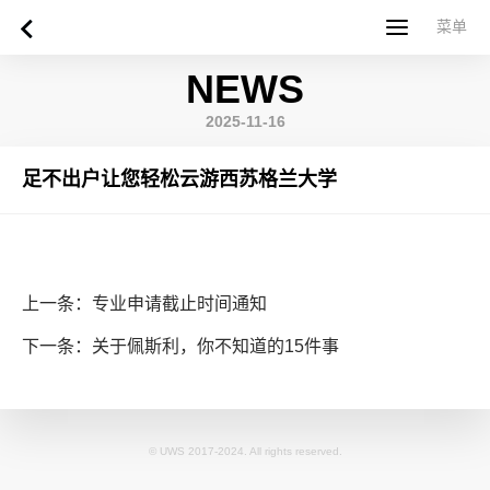
菜单
菜单
NEWS
首页
关于西苏格兰大学
专业课程
申请指南
新闻
UWS社区
合作伙伴
联系方式
简体中文
繁體中文
2025-11-16
足不出户让您轻松云游西苏格兰大学
上一条：专业申请截止时间通知
下一条：关于佩斯利，你不知道的15件事
© UWS 2017-2024. All rights reserved.