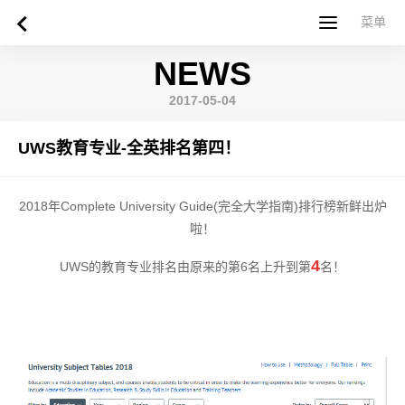
菜单
菜单
NEWS
首页
关于西苏格兰大学
专业课程
申请指南
新闻
UWS社区
合作伙伴
联系方式
简体中文
繁體中文
2017-05-04
UWS教育专业-全英排名第四！
2018年Complete University Guide(完全大学指南)排行榜新鲜出炉
啦！
4
UWS的教育专业排名由原来的第6名上升到第
名！