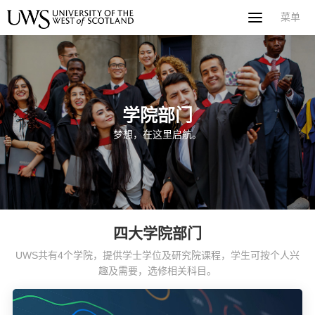
菜单
菜单
首页
关于西苏格兰大学
专业课程
申请指南
新闻
UWS社区
合作伙伴
联系方式
简体中文
繁體中文
学院部门
梦想，在这里启航。
四大学院部门
UWS共有4个学院，提供学士学位及研究院课程，学生可按个人兴
趣及需要，选修相关科目。