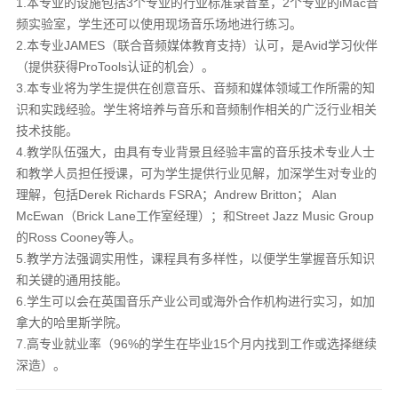
1.本专业的设施包括3个专业的行业标准录音室，2个专业的iMac音
频实验室，学生还可以使用现场音乐场地进行练习。
2.本专业JAMES（联合音频媒体教育支持）认可，是Avid学习伙伴
（提供获得ProTools认证的机会）。
3.本专业将为学生提供在创意音乐、音频和媒体领域工作所需的知
识和实践经验。学生将培养与音乐和音频制作相关的广泛行业相关
技术技能。
4.教学队伍强大，由具有专业背景且经验丰富的音乐技术专业人士
和教学人员担任授课，可为学生提供行业见解，加深学生对专业的
理解，包括Derek Richards FSRA；Andrew Britton； Alan
McEwan（Brick Lane工作室经理）；和Street Jazz Music Group
的Ross Cooney等人。
5.教学方法强调实用性，课程具有多样性，以便学生掌握音乐知识
和关键的通用技能。
6.学生可以会在英国音乐产业公司或海外合作机构进行实习，如加
拿大的哈里斯学院。
7.高专业就业率（96%的学生在毕业15个月内找到工作或选择继续
深造）。