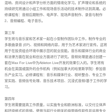
混响、房间设计和声学分析方面的情境化学习。扩声理论和系统的
持续研究将通过小组工作和现场音乐活动的技术制作达到高潮。必
修课程有：音频后期制作、电声学、现场声音制作、录音与制作
2、音频编程、电子音乐。
第三年
学生将与音乐家和艺术家一起在小型制作团队中工作，制作专业的
多歌曲录音 (EP)、视频和网络内容，用于为艺术家进行宣传。这将
用于在投资组合环境中展示您的就业技能。音乐和媒体行业的商业
和法律方面在就业和创业方面进行了研究。音频处理是通过创建一
套在Max For Live中为Ableton Live开发的效果引入的。学生将有
机会在英国或国外的合作机构（例如加拿大的哈里斯学院）参加音
乐产业实习。必修课程有：音乐和媒体行业、视听整合、专业工作
室实践、音频信号处理、音乐技术项目、沉浸式音频/基于工作的学
习。
第四年
学生将需要提高工作质量，以实施专业和欧洲标准，以交付立体声
和环绕格式的音频。使用当前行业相关的母带插件软件并运用专业