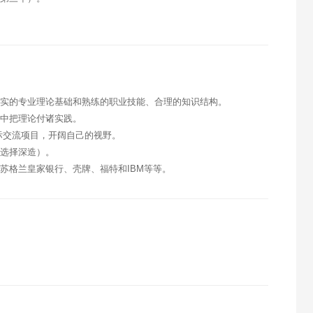
扎实的专业理论基础和熟练的职业技能、合理的知识结构。
境中把理论付诸实践。
际交流项目，开阔自己的视野。
或选择深造）。
苏格兰皇家银行、壳牌、福特和IBM等等。