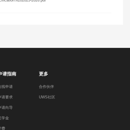
fication%202025-2026.pdf
申请指南
更多
在线申请
合作伙伴
申请要求
UWS社区
申请向导
奖学金
学费