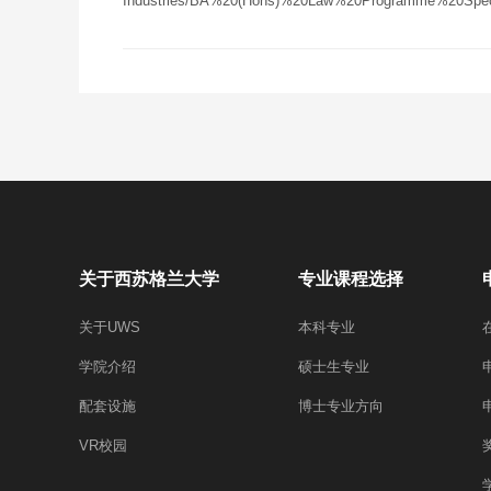
Industries/BA%20(Hons)%20Law%20Programme%20Speci
关于西苏格兰大学
专业课程选择
关于UWS
本科专业
学院介绍
硕士生专业
配套设施
博士专业方向
VR校园