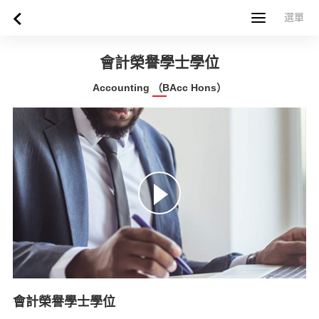
選單
選單
首頁
關於西蘇格蘭大學
專業課程
申請指南
新聞
UWS社群
合作夥伴
聯絡方式
简体中文
繁體中文
會計榮譽學士學位
Accounting （BAcc Hons）
會計榮譽學士學位