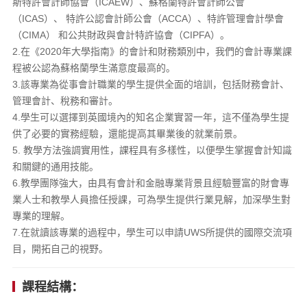
斯特許會計師協會（ICAEW）、蘇格蘭特許會計師公會
（ICAS）、 特許公認會計師公會（ACCA）、特許管理會計學會
（CIMA） 和公共財政與會計特許協會（CIPFA）。
2.在《2020年大學指南》的會計和財務類別中，我們的會計專業課
程被公認為蘇格蘭學生滿意度最高的。
3.該專業為從事會計職業的學生提供全面的培訓，包括財務會計、
管理會計、稅務和審計。
4.學生可以選擇到英國境內的知名企業實習一年，這不僅為學生提
供了必要的實務經驗，還能提高其畢業後的就業前景。
5. 教學方法強調實用性，課程具有多樣性，以便學生掌握會計知識
和關鍵的通用技能。
6.教學團隊強大，由具有會計和金融專業背景且經驗豐富的財會專
業人士和教學人員擔任授課，可為學生提供行業見解，加深學生對
專業的理解。
7.在就讀該專業的過程中，學生可以申請UWS所提供的國際交流項
目，開拓自己的視野。
課程結構：