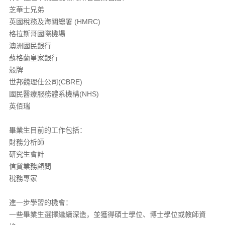
芝華士兄弟
英國稅務及海關總署 (HMRC)
格拉斯哥國際機場
澳洲國民銀行
蘇格蘭皇家銀行
殼牌
世邦魏理仕公司(CBRE)
國民醫療服務體系機構(NHS)
英佰瑞
畢業生目前的工作包括：
財務分析師
研究生會計
信貸業務顧問
稅務專家
進一步學習的機會：
一些畢業生選擇繼續深造，並獲得碩士學位、博士學位或教師資