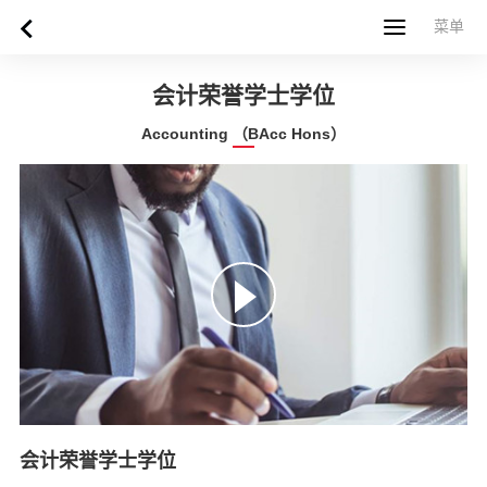
菜单
菜单
首页
关于西苏格兰大学
专业课程
申请指南
新闻
UWS社区
合作伙伴
联系方式
简体中文
繁體中文
会计荣誉学士学位
Accounting （BAcc Hons）
会计荣誉学士学位