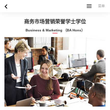
菜单
菜单
首页
关于西苏格兰大学
专业课程
申请指南
新闻
UWS社区
合作伙伴
联系方式
简体中文
繁體中文
商务市场营销荣誉学士学位
Business & Marketing （BA Hons）