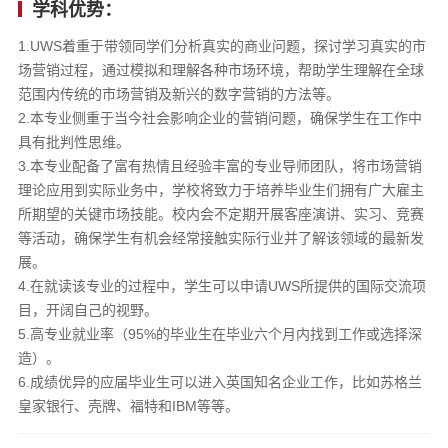
学科优势：
1.UWS着重于带领同学们分析真实的商业问题，探讨学习真实的市
场营销过程，通过模拟和理解各种市场环境，帮助学生理解在全球
范围内传统的市场营销及新兴的数字营销的方法等。
2.本专业侧重于当今社会影响企业的营销问题，确保学生在工作中
具有批判性思维。
3.本专业配备了富有热情且经验丰富的专业导师团队，将市场营销
理论应用到实际业务中，学校将致力于培养毕业生们拥有广大雇主
所期望的关键市场技能。校内会不定期开展客座演讲、实习、竞赛
等活动，确保学生有机会经常接触实际行业并了解该领域的最新发
展。
4.在就读该专业的过程中，学生可以申请UWS所提供的国际交流项
目，开阔自己的视野。
5.高专业就业率（95%的毕业生在毕业六个月内找到工作或选择深
造）。
6.成绩优异的应届毕业生可以进入英国知名企业工作，比如苏格兰
皇家银行、壳牌、福特和IBM等等。