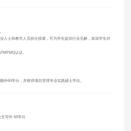
会。
专业人士和教学人员担任授课，可为学生提供行业见解，加深学生对
APMPMQ认证。
可额外60学分，并获得项目管理专业实践硕士学位。
论文写作 60学分