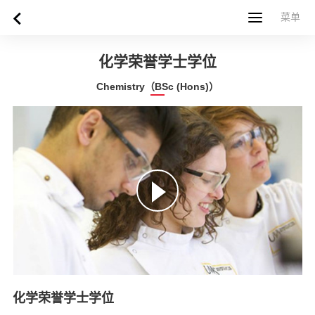
菜单
菜单
首页
关于西苏格兰大学
专业课程
申请指南
新闻
UWS社区
合作伙伴
联系方式
简体中文
繁體中文
化学荣誉学士学位
Chemistry（BSc (Hons)）
化学荣誉学士学位