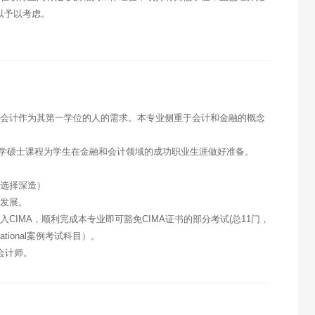
可以予以考虑。
将会计作为其第一学位的人的需求。本专业侧重于会计和金融的概念
会计理学硕士课程为学生在金融和会计领域的成功职业生涯做好准备。
或选择深造）
了发展。
CIMA，顺利完成本专业即可豁免CIMA证书的部分考试(总11门，
rational案例考试科目）。
会计师。