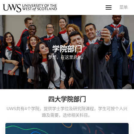
菜单
菜单
首页
关于西苏格兰大学
专业课程
申请指南
新闻
UWS社区
合作伙伴
联系方式
简体中文
繁體中文
学院部门
梦想，在这里启航。
四大学院部门
UWS共有4个学院，提供学士学位及研究院课程，学生可按个人兴
趣及需要，选修相关科目。