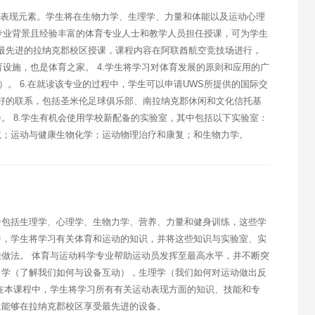
和表现元素。学生将在生物力学、生理学、力量和体能以及运动心理
有专业背景且经验丰富的体育专业人士和教学人员担任授课，可为学生
S最先进的拉纳克郡校区授课，课程内容在阿联酋航空竞技场进行，
育设施，也是体育之家。 4.学生将学习对体育发展的原则和应用的广
意）。 6.在就读该专业的过程中，学生可以申请UWS所提供的国际交
良好的联系，包括圣米伦足球俱乐部、南拉纳克郡休闲和文化信托基
。 8.学生有机会使用学校新配备的实验室，其中包括以下实验室：
境；运动与健康生物化学；运动物理治疗和康复；和生物力学。
中包括生理学、心理学、生物力学、营养、力量和健身训练，这些学
中，学生将学习有关体育和运动的知识，并将这些知识与实验室、实
做法。 体育与运动科学专业帮助运动员发挥至最高水平，并不断突
力学（了解我们如何与设备互动），生理学（我们如何对运动做出反
在本课程中，学生将学习所有有关运动表现方面的知识、技能和专
生能够在拉纳克郡校区享受最先进的设备。