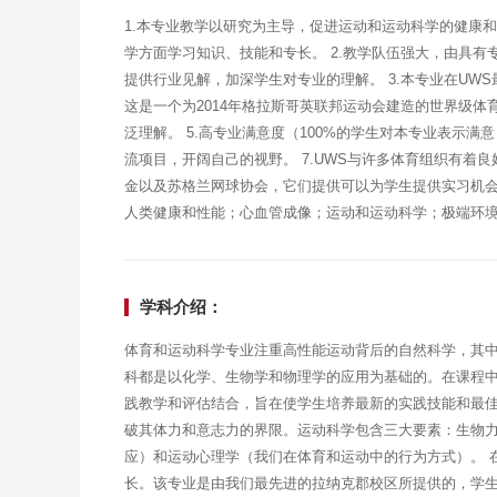
1.本专业教学以研究为主导，促进运动和运动科学的健康
学方面学习知识、技能和专长。 2.教学队伍强大，由具
提供行业见解，加深学生对专业的理解。 3.本专业在UW
这是一个为2014年格拉斯哥英联邦运动会建造的世界级体
泛理解。 5.高专业满意度（100%的学生对本专业表示满
流项目，开阔自己的视野。 7.UWS与许多体育组织有着
金以及苏格兰网球协会，它们提供可以为学生提供实习机会
人类健康和性能；心血管成像；运动和运动科学；极端环
学科介绍：
体育和运动科学专业注重高性能运动背后的自然科学，其
科都是以化学、生物学和物理学的应用为基础的。在课程
践教学和评估结合，旨在使学生培养最新的实践技能和最佳
破其体力和意志力的界限。运动科学包含三大要素：生物
应）和运动心理学（我们在体育和运动中的行为方式）。 
长。该专业是由我们最先进的拉纳克郡校区所提供的，学