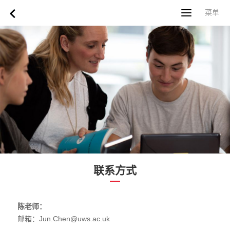
菜单
菜单
首页
关于西苏格兰大学
专业课程
申请指南
新闻
UWS社区
合作伙伴
联系方式
简体中文
繁體中文
联系方式
陈老师：
邮箱：Jun.Chen@uws.ac.uk