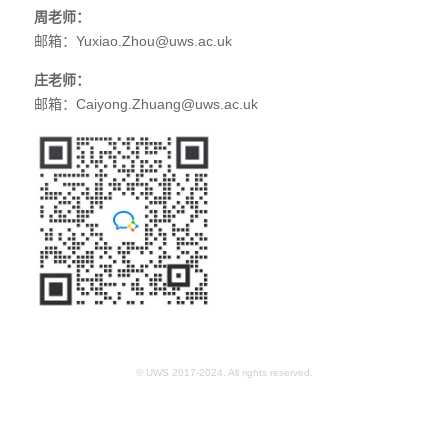
周老师：
邮箱：Yuxiao.Zhou@uws.ac.uk
庄老师：
邮箱：Caiyong.Zhuang@uws.ac.uk
© UWS 2017-2024. All rights reserved.